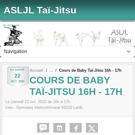
Panneau de gestion des cookies
ASLJL Taï-Jitsu
Le
samedi
Accueil
Cours de Baby Taï-Jitsu 16h - 17h
22
COURS DE BABY
OCT.
2022
TAÏ-JITSU 16H - 17H
Le
samedi
22
oct.
2022
de 16h à 17h
Lieu :
Gymnase Intercommunal
91510
Lardy