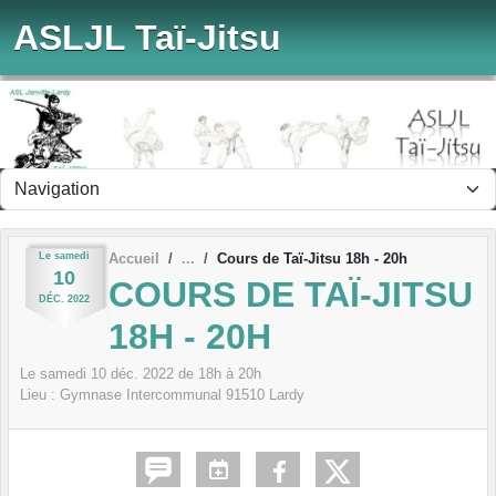
Panneau de gestion des cookies
ASLJL Taï-Jitsu
Le
samedi
Accueil
Cours de Taï-Jitsu 18h - 20h
10
COURS DE TAÏ-JITSU
DÉC.
2022
18H - 20H
Le
samedi
10
déc.
2022
de 18h à 20h
Lieu :
Gymnase Intercommunal
91510
Lardy