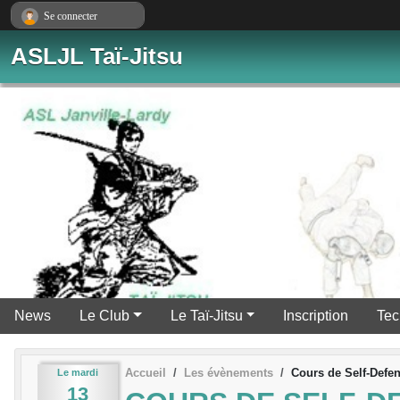
Panneau de gestion des cookies
Se connecter
ASLJL Taï-Jitsu
News
Le Club
Le Taï-Jitsu
Inscription
Tec
Accueil
Les évènements
Cours de Self-Defen
Le
mardi
13