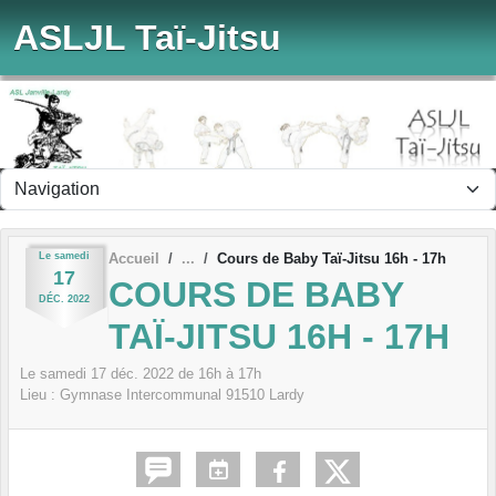
Panneau de gestion des cookies
ASLJL Taï-Jitsu
Le
samedi
Accueil
Cours de Baby Taï-Jitsu 16h - 17h
17
COURS DE BABY
DÉC.
2022
TAÏ-JITSU 16H - 17H
Le
samedi
17
déc.
2022
de 16h à 17h
Lieu :
Gymnase Intercommunal
91510
Lardy