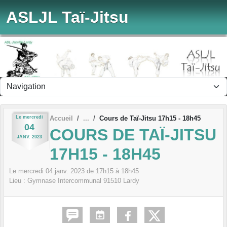
Panneau de gestion des cookies
ASLJL Taï-Jitsu
Le
mercredi
Accueil
Cours de Taï-Jitsu 17h15 - 18h45
04
COURS DE TAÏ-JITSU
JANV.
2023
17H15 - 18H45
Le
mercredi
04
janv.
2023
de 17h15 à 18h45
Lieu :
Gymnase Intercommunal
91510
Lardy