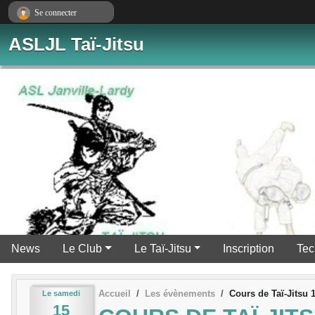
Panneau de gestion des cookies
Se connecter
ASLJL Taï-Jitsu
News
Le Club
Le Taï-Jitsu
Inscription
Tec
Accueil
Les évènements
Cours de Taï-Jitsu 
Le
samedi
15