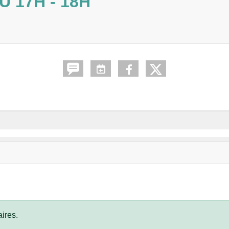
U 17H - 18H
ires.