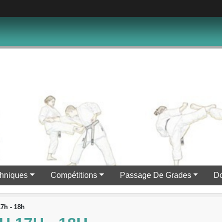
hniques
Compétitions
Passage De Grades
D
17h - 18h