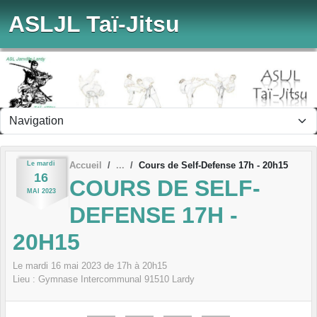
Panneau de gestion des cookies
ASLJL Taï-Jitsu
Le
mardi
Accueil
Cours de Self-Defense 17h - 20h15
16
COURS DE SELF-
MAI
2023
DEFENSE 17H -
20H15
Le
mardi
16
mai
2023
de 17h à 20h15
Lieu :
Gymnase Intercommunal
91510
Lardy